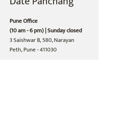
Date Panchang
Pune Office
(10 am - 6 pm) | Sunday closed
3 Saishwar B,
580, Narayan
Peth,
Pune - 411030
Shop
Home
Bookstore
datepanchang.com
Contact Us
About Us