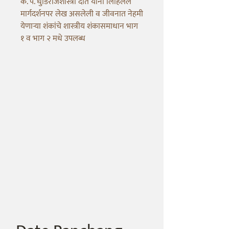
कै. पं. धुंडिराजशास्त्री दाते यांनी लिहिलेले
मार्गदर्शनपर लेख असलेली व जीवनात नेहमी
येणाऱ्या शंकांचे शास्त्रीय शंकासमाधान भाग
१ व भाग २ मधे उपलब्ध