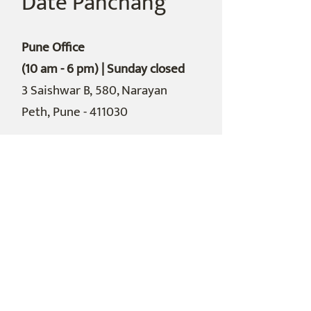
Date Panchang
Pune Office
(10 am - 6 pm) | Sunday closed
3 Saishwar B,
580, Narayan
Peth,
Pune - 411030
Shop
Home
Bookstore
datepanchang.com
Contact Us
About Us