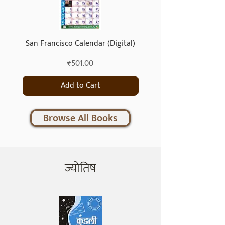
San Francisco Calendar (Digital)
Singapore Calendar (Di
Price
₹501.00
Add to Cart
Browse All Books
ज्योतिष